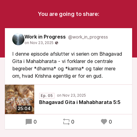
You are going to share:
Work in Progress
@work_in_progress
I denne episode afslutter vi serien om Bhagavad
Gita i Mahabharata - vi forklarer de centrale
begreber *dharma* og *karma* og taler mere
om, hvad Krishna egentlig er for en gud.
Ep. 05
Bhagavad Gita i Mahabharata 5:5
25:04
0
0
0