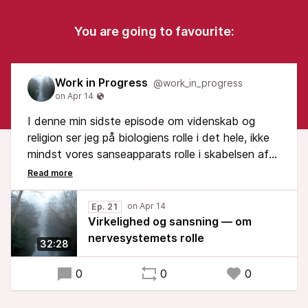
You are going to favourite:
Work in Progress
@work_in_progress
I denne min sidste episode om videnskab og
religion ser jeg på biologiens rolle i det hele, ikke
mindst vores sanseapparats rolle i skabelsen af
vores fælles virkelighed.
Med udgangspunkt i Maturana og Varelas begreb
Ep. 21
om autopoiese argumenterer jeg for, at guder og
Virkelighed og sansning — om
andre religiøse fænomener er mindst lige så
nervesystemets rolle
32:28
virkelige som farver, der heller ikke kan siges at
eksistere uafhængigt af det menneskelige
0
0
0
nervesystem.