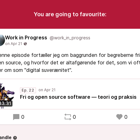
You are going to favourite:
Work in Progress
@work_in_progress
enne episode fortæller jeg om baggrunden for begreberne fr
n source, og hvorfor det er altafgørende for det, som vi of
er om som "digital suverænitet".
Ep. 22
Fri og open source software — teori og praksis
33:31
0
0
0
andle