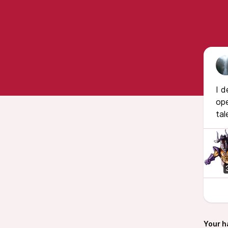
I d
ope
tal
Your h