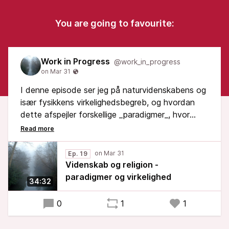
You are going to favourite:
Work in Progress
@work_in_progress
I denne episode ser jeg på naturvidenskabens og
især fysikkens virkelighedsbegreb, og hvordan
dette afspejler forskellige _paradigmer_, hvor
modstridende modeller sagtens kan være
videnskabeligt sande på forskellige tidspunkter.
Ep. 19
Dette har betydning for vores vurdering af
Videnskab og religion -
religiøse fænomener, som ikke automatisk kan
paradigmer og virkelighed
34:32
dømmes ude som "overtro" på baggrund af
videnskabelige argumenter.
0
1
1