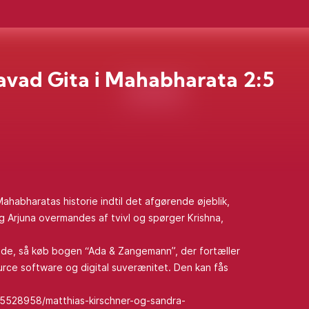
vad Gita i Mahabharata 2:5
ahabharatas historie indtil det afgørende øjeblik,
 og Arjuna overmandes af tvivl og spørger Krishna,
ejde, så køb bogen “Ada & Zangemann”, der fortæller
rce software og digital suverænitet. Den kan fås
/5528958/matthias-kirschner-og-sandra-