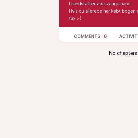
brandstatter-ada-zangemann
Hvis du allerede har købt bogen e
tak :-)
COMMENTS
0
ACTIVIT
No chapters a