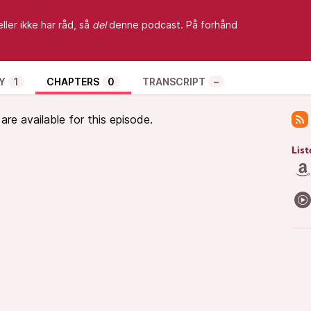
ller ikke har råd, så
del
denne podcast. På forhånd
Y
1
CHAPTERS
0
TRANSCRIPT
–
re available for this episode.
List