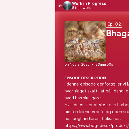
Work in Progress
8 followers
Ep. 02
Bhaga
•
23min 50s
EPISODE DESCRIPTION
I denne episode genfortæller vi M
hvor slaget skal til at gå i gang,
hvad han skal gøre.
Hvis du ønsker at støtte mit arb
om fordelene ved fri og open sou
hos boghandleren, f.eks. her:
https://www.bog-ide.dk/produkt