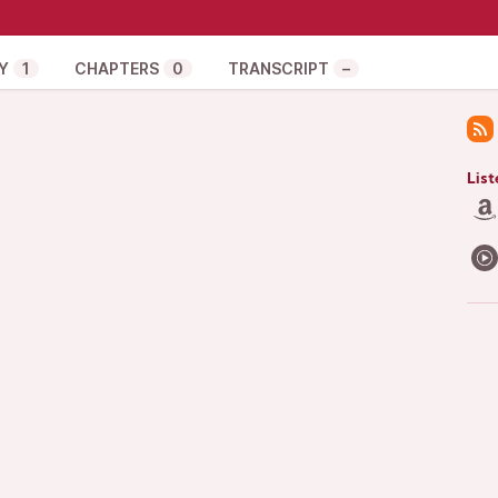
rer hvordan det førte til opdagelsen af “ELIZA-
til at opfatte elektroniske samtalepartnere som
ikke er det.
Y
1
CHAPTERS
0
TRANSCRIPT
–
om ELIZA er her:
145/365153.365168
 og Eliza her:
history/why-the-computer-scientist-behind-the-
List
is-life-to-publicizing-the-threat-posed-by-ai-
ejde, så køb bogen “Ada & Zangemann”, der fortæller
rce software og digital suverænitet. Den kan fås
/5528958/matthias-kirschner-og-sandra-
ller ikke har råd, så
del
denne podcast. På forhånd