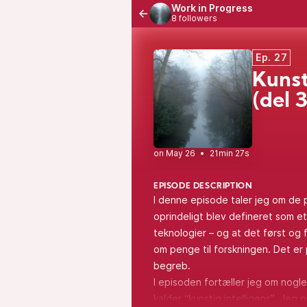
Work in Progress
8 followers
Ep. 27
Kunst
(del 3
•
21min 27s
EPISODE DESCRIPTION
I denne episode taler jeg om de pr
oprindeligt blev defineret som e
teknologier – og at det først og
om penge til forskningen. Det e
begreb.
I episoden fortæller jeg om nogle
kalder “kunstig intelligens”. Je