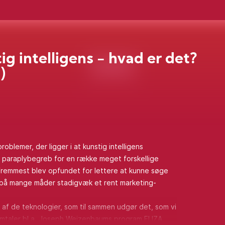
ig intelligens - hvad er det?
)
oblemer, der ligger i at kunstig intelligens
t paraplybegreb for en række meget forskellige
 fremmest blev opfundet for lettere at kunne søge
r på mange måder stadigvæk et rent marketing-
 af de teknologier, som til sammen udgør det, som vi
g omtaler bl.a. Joseph Weizenbaums program ELIZA,