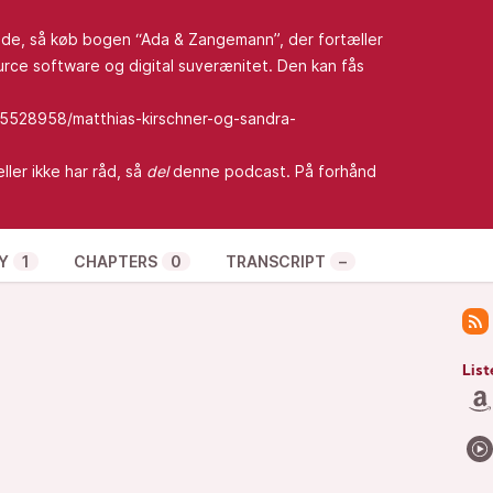
ejde, så køb bogen “Ada & Zangemann”, der fortæller
rce software og digital suverænitet. Den kan fås
/5528958/matthias-kirschner-og-sandra-
ller ikke har råd, så
del
denne podcast. På forhånd
Y
1
CHAPTERS
0
TRANSCRIPT
–
List