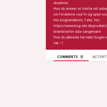
skaebne/
Hvis du ønsker at støtte mit arb
om fordelene ved fri og open sou
hos boghandleren, f.eks. her:
https://www.bog-ide.dk/produkt
brandstatter-ada-zangemann
Hvis du allerede har købt bogen e
tak :-)
COMMENTS
0
ACTIVIT