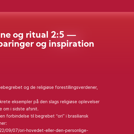
e og ritual 2:5 —
aringer og inspiration
nebegrebet og de religiøse forestillingsverdener,
nkrete eksempler på den slags religiøse oplevelser
e om i sidste afsnit.
en forbindelse til begrebet “ori” i brasiliansk
her:
2/09/07/ori-hovedet-eller-den-personlige-