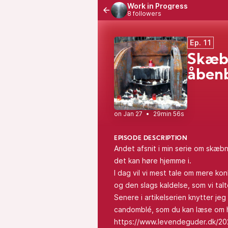
Work in Progress
8 followers
Ep. 11
Skæbn
åbenb
•
29min 56s
EPISODE DESCRIPTION
Andet afsnit i min serie om skæb
det kan høre hjemme i.
I dag vil vi mest tale om mere ko
og den slags kaldelse, som vi talt
Senere i artikelserien knytter jeg 
candomblé, som du kan læse om 
https://www.levendeguder.dk/202