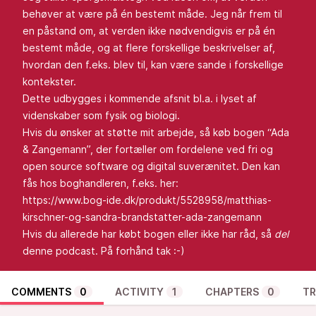
behøver at være på én bestemt måde. Jeg når frem til
en påstand om, at verden ikke nødvendigvis er på én
bestemt måde, og at flere forskellige beskrivelser af,
hvordan den f.eks. blev til, kan være sande i forskellige
kontekster.
Dette udbygges i kommende afsnit bl.a. i lyset af
videnskaber som fysik og biologi.
Hvis du ønsker at støtte mit arbejde, så køb bogen “Ada
& Zangemann”, der fortæller om fordelene ved fri og
open source software og digital suverænitet. Den kan
fås hos boghandleren, f.eks. her:
https://www.bog-ide.dk/produkt/5528958/matthias-
kirschner-og-sandra-brandstatter-ada-zangemann
Hvis du allerede har købt bogen eller ikke har råd, så
del
denne podcast. På forhånd tak :-)
COMMENTS
0
ACTIVITY
1
CHAPTERS
0
TR