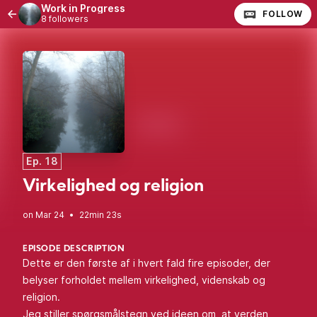
Work in Progress
FOLLOW
8 followers
Ep. 18
Virkelighed og religion
•
22min 23s
EPISODE DESCRIPTION
Dette er den første af i hvert fald fire episoder, der
belyser forholdet mellem virkelighed, videnskab og
religion.
Jeg stiller spørgsmålstegn ved ideen om, at verden