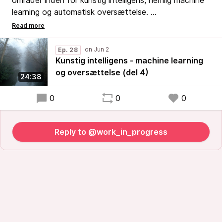
områder inden for kunstig intelligens, nemlig machine
learning og automatisk oversættelse.
Jeg påpeger også nogle vigtige begrænsninger, som
man altid skal være opmærksom på, når man bruger
Ep. 28
disse teknologier.
Kunstig intelligens - machine learning
og oversættelse (del 4)
24:38
0
0
0
Reply to @work_in_progress