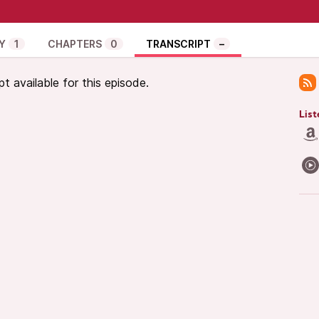
med Monica Salmaso og Paulo Bellinati:
?
6SJ16CUEX1tFP8ZH27Qbr-P9VR
Y
1
CHAPTERS
0
TRANSCRIPT
–
kriftet “Brújula” (på portugisisk):
s/g/files/dgvnsk13236/files/media/documents/17._tecnoxamanismo.p
pt available for this episode.
ejde, så køb bogen “Ada & Zangemann”, der fortæller
rce software og digital suverænitet. Den kan fås
List
/5528958/matthias-kirschner-og-sandra-
ller ikke har råd, så
del
denne podcast. På forhånd