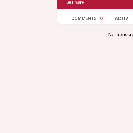
Link til albummet “Afro-sambas” 
https://www.youtube.com/watch
v=d2clFS3jzW8&list=PLU7B2Tm
COMMENTS
0
ACTIVIT
Link til den omtalte artikel i tidss
https://brujula.ucdavis.edu/site
No transcri
Hvis du ønsker at støtte mit arb
om fordelene ved fri og open sou
hos boghandleren, f.eks. her:
https://www.bog-ide.dk/produkt
brandstatter-ada-zangemann
Hvis du allerede har købt bogen e
tak :-)