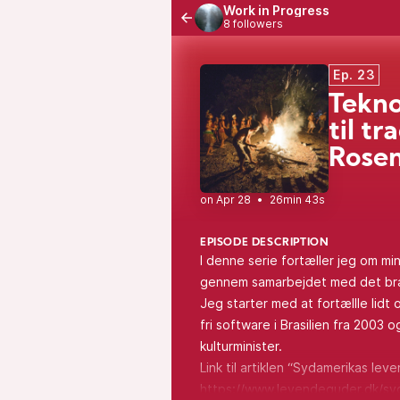
Work in Progress
8 followers
Ep. 23
Tekno
til tr
Rosen
•
26min 43s
EPISODE DESCRIPTION
I denne serie fortæller jeg om min 
gennem samarbejdet med det bra
Jeg starter med at fortællle lid
fri software i Brasilien fra 2003 
kulturminister.
Link til artiklen “Sydamerikas lev
https://www.levendeguder.dk/sy