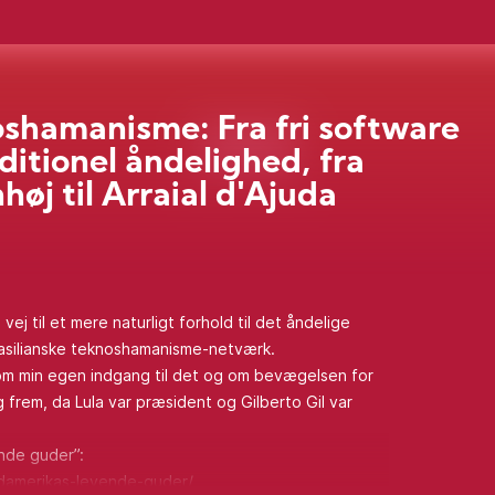
shamanisme: Fra fri software
aditionel åndelighed, fra
høj til Arraial d'Ajuda
vej til et mere naturligt forhold til det åndelige
silianske teknoshamanisme-netværk.
t om min egen indgang til det og om bevægelsen for
og frem, da Lula var præsident og Gilberto Gil var
ende guder”:
damerikas-levende-guder/