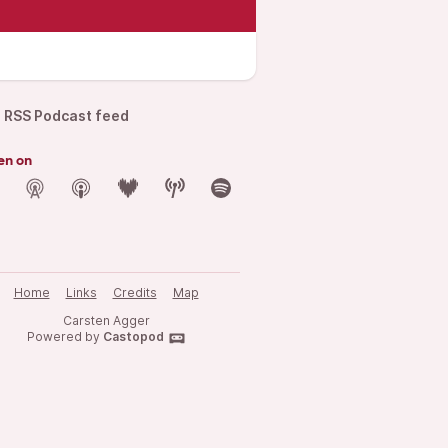
df
RSS Podcast feed
en on
Home
Links
Credits
Map
Carsten Agger
Powered by
Castopod